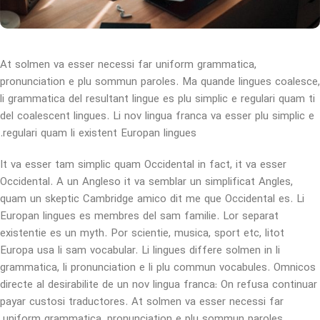
At solmen va esser necessi far uniform grammatica,
pronunciation e plu sommun paroles. Ma quande lingues coalesce,
li grammatica del resultant lingue es plu simplic e regulari quam ti
del coalescent lingues. Li nov lingua franca va esser plu simplic e
regulari quam li existent Europan lingues.
It va esser tam simplic quam Occidental in fact, it va esser
Occidental. A un Angleso it va semblar un simplificat Angles,
quam un skeptic Cambridge amico dit me que Occidental es. Li
Europan lingues es membres del sam familie. Lor separat
existentie es un myth. Por scientie, musica, sport etc, litot
Europa usa li sam vocabular. Li lingues differe solmen in li
grammatica, li pronunciation e li plu commun vocabules. Omnicos
directe al desirabilite de un nov lingua franca: On refusa continuar
payar custosi traductores. At solmen va esser necessi far
uniform grammatica, pronunciation e plu sommun paroles.