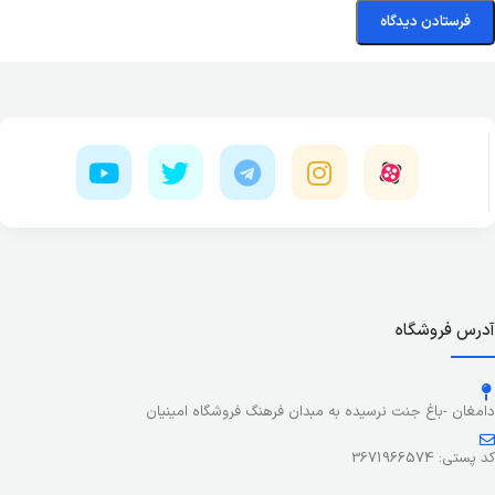
آدرس فروشگاه
دامغان -باغ جنت نرسیده به مبدان فرهنگ فروشگاه امینیان
کد پستی: 3671966574