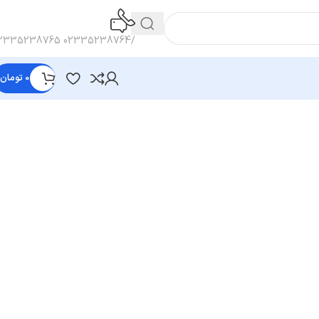
/02335238764 02335238765
0
تومان