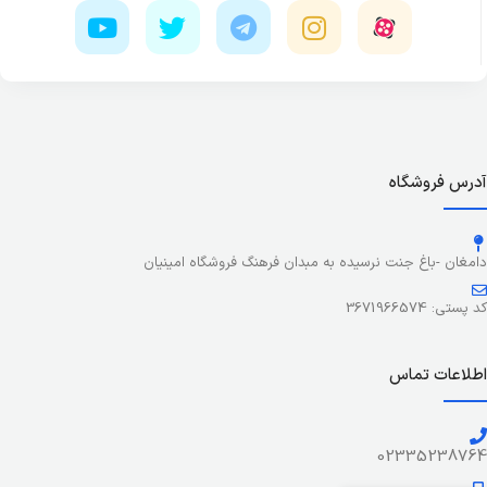
آدرس فروشگاه
دامغان -باغ جنت نرسیده به مبدان فرهنگ فروشگاه امینیان
کد پستی: 3671966574
اطلاعات تماس
02335238764