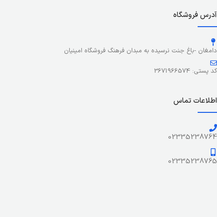
آدرس فروشگاه
دامغان -باغ جنت نرسیده به مبدان فرهنگ فروشگاه امینیان
کد پستی: 3671966574
اطلاعات تماس
02335238764
02335238765