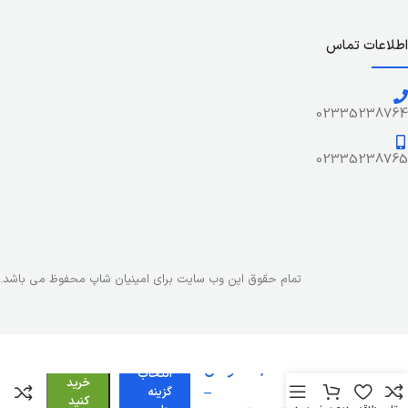
اطلاعات تماس
02335238764
02335238765
تمام حقوق این وب سایت برای امینیان شاپ محفوظ می باشد.
Redmi
28,417,000
تومان
انتخاب
A5
خرید
–
128GB
گزینه
کنید