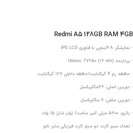
Redmi A5 128GB RAM 4GB
· نمایشگر: 6.8اینچی با فناوری IPS LCD
· پردازنده: Unisoc T7250 (12 nm)
· حافظه: رم 4 گیگابایت/حافظه داخلی 128 گیگابایت
· دوربین اصلی: 32مگاپیکسل
· دوربین سلفی: 8 مگاپیکسل
· باتری: 5200 میلی آمپر ساعت/ توان شارژ 15 وات
· تعداد سیم کارت: دو سیم کارت فیزیکی سایز نانو