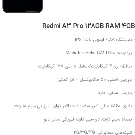
Redmi A3 Pro 128GB RAM 4GB
· نمایشگر: 6.88 اینچی IPS LCD
· پردازنده: Mediatek Helio G81 Ultra
· حافظه: رم 4 گیگابایت/حافظه داخلی 128 گیگابایت
· دوربین اصلی: 50 مگاپیکسل + لنز کمکی
· دوربین سلفی: دارد
· باتری: 5160 میلی آمپر ساعت/ حداکثر توان شارژ بی سیم 10 وات
· تعداد سیم کارت: دو سیم کارت فیزیکی سایز نانو
· شبکه‌های مخابراتی: 2G/3G/4G