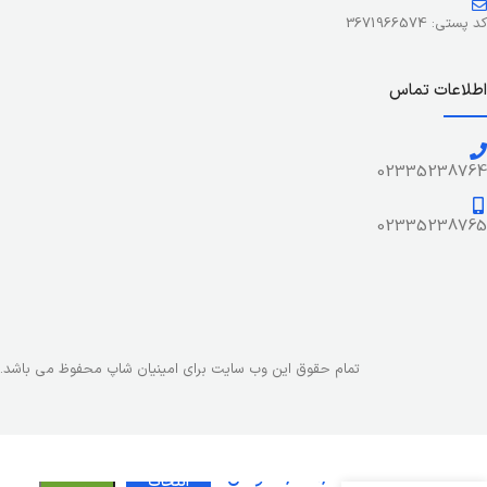
کد پستی: 3671966574
اطلاعات تماس
02335238764
02335238765
تمام حقوق این وب سایت برای امینیان شاپ محفوظ می باشد.
فیوچر
مدل
HiFuture
5,879,000
تومان
انتخاب