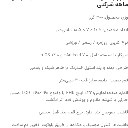
ماهه شرکتی
وزن محصول: ۳۰۰ گرم
ابعاد محصول: ۱۰.۵ × ۷ × ۱۰.۵ سانتی‌متر
نوع کاربری: روزمره / رسمی / ورزشی
سازگار با سیستم‌عامل: Android 7.0+ و iOS 12.0+
طراحی: بدنه و بند استیل ضدزنگ با ظاهر شیک و رسمی
فرم صفحه: دایره، سایز قاب ۴۰ میلی‌متر
اندازه صفحه‌نمایش: ۱.۳۲ اینچ FHD با وضوح ۳۶۰×۳۶۰، LCD لمسی
خازنی با شیشه مقاوم و پوشش ضد اثر انگشت
قابلیت تعویض بند: دارد، نوع قفل بند: قفل مخفی
قابلیت‌ها: کنترل موسیقی، مکالمه از طریق بلوتوث، تغییر تم ساعت