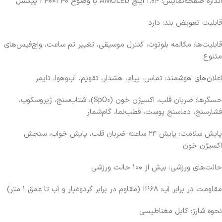
اندازه صفحه‌نمایش: ۱.۰۴ اینچ AMOLED با وضوح ۳۴۰×۳۴۰ پیکسل
قابلیت تعویض بند: دارد
قابلیت‌ها: مکالمه بلوتوث، کنترل موسیقی، تغییر تم ساعت، واچ‌فیس‌های
متنوع
اعلان‌های هوشمند: تماس، پیام، هشدار، تقویم، آب‌وهوا، تایمر
حسگرها: ضربان قلب، اکسیژن خون (SpO₂)، شتاب‌سنج، ژیروسکوپ،
فشارسنج، دماسنج پوست، قطب‌نما، گام‌شمار
پایش سلامت: پایش ۲۴ ساعته ضربان قلب، پایش خواب، سنجش
اکسیژن خون
حالت‌های ورزشی: بیش از ۱۰۰ حالت ورزشی
مقاومت در برابر آب: IP68 (مقاوم در برابر گردوغبار و آب تا عمق ۱ متر)
نحوه شارژ: کابل مغناطیسی