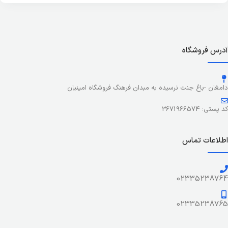
آدرس فروشگاه
دامغان -باغ جنت نرسیده به مبدان فرهنگ فروشگاه امینیان
کد پستی: 3671966574
اطلاعات تماس
02335238764
02335238765