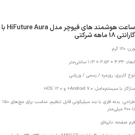
ساعت هوشمند های فیوچر مدل HiFuture Aura با
گارانتی 18 ماهه شرکتی
وزن: ۱۲۰ گرم
ابعاد: ۴.۳۳ × ۳.۵۲ × ۱.۱۳ سانتی‌متر
نوع کاربری: روزمره / رسمی / ورزشی
سازگار با سیستم‌عامل: Android 7.0+ و iOS 12.0+
طراحی: بدنه فلزی با بند سیلیکونی قابل تنظیم، مناسب برای مچ‌های ۱۵۰
تا ۲۰۰ میلی‌متر
فرم صفحه: دایره‌ای