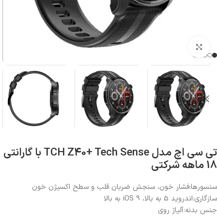
بزرگنمایی تصویر
تی سی اچ مدل TCH Z40+ Tech Sense با گارانتی
18 ماهه شرکتی
سنسورها:فشار خون، سنجش ضربان قلب و سطح اکسیژن خون
سازگاری:اندروید 5 به بالا، iOS 9 به بالا
جنس بدنه:آلیاژ روی