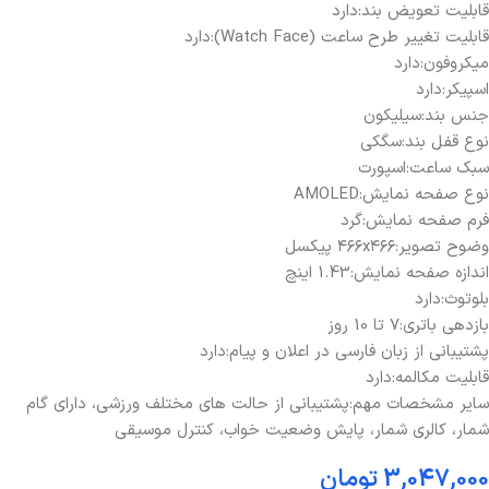
قابلیت تعویض بند:دارد
قابلیت تغییر طرح ساعت (Watch Face):دارد
میکروفون:دارد
اسپیکر:دارد
جنس بند:سیلیکون
نوع قفل بند:سگکی
سبک ساعت:اسپورت
نوع صفحه نمایش:AMOLED
فرم صفحه نمایش:گرد
وضوح تصویر:۴۶۶x۴۶۶ پیکسل
اندازه صفحه نمایش:1.43 اینچ
بلوتوث:دارد
بازدهی باتری:7 تا 10 روز
پشتیبانی از زبان فارسی در اعلان و پیام:دارد
قابلیت مکالمه:دارد
سایر مشخصات مهم:پشتیبانی از حالت های مختلف ورزشی، دارای گام
شمار، کالری شمار، پایش وضعیت خواب، کنترل موسیقی
3,047,000
تومان