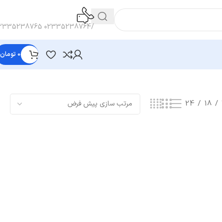
/02335238764 02335238765
0
تومان
نمایش یک نتیجه
24
18