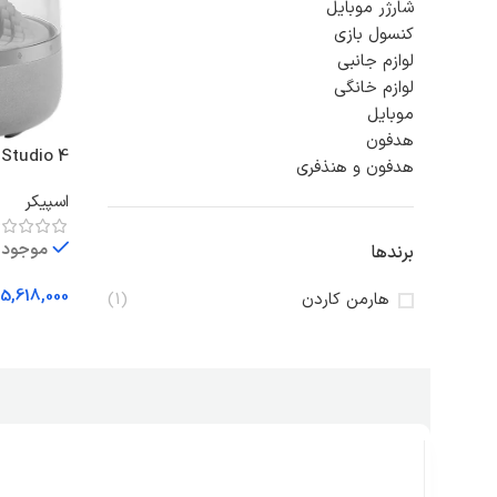
شارژر موبایل
کنسول بازی
لوازم جانبی
لوازم خانگی
موبایل
هدفون
Studio 4
هدفون و هنذفری
اسپیکر
موجود د
برندها
5,618,000
هارمن کاردن
(1)
انتخاب گزی